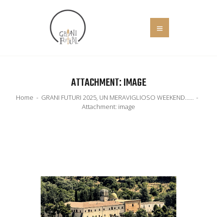
HOME
ATTACHMENT: IMAGE
COS’È
Home
GRANI FUTURI 2025, UN MERAVIGLIOSO WEEKEND…...
EVENTI
Attachment: image
IL MANIFESTO
SOCIALE
NEWS
ADERISCI
CONTATTI