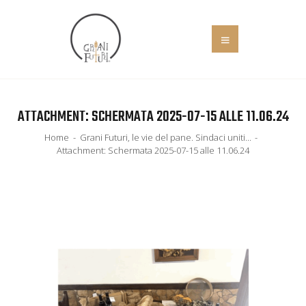
HOME
ATTACHMENT: SCHERMATA 2025-07-15 ALLE 11.06.24
COS’È
Home
Grani Futuri, le vie del pane. Sindaci uniti...
EVENTI
Attachment: Schermata 2025-07-15 alle 11.06.24
IL MANIFESTO
SOCIALE
NEWS
ADERISCI
CONTATTI