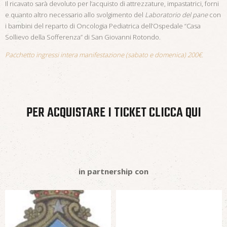
Il ricavato sarà devoluto per l’acquisto di attrezzature, impastatrici, forni
e quanto altro necessario allo svolgimento del
Laboratorio del pane
con
i bambini del reparto di Oncologia Pediatrica dell’Ospedale “Casa
Sollievo della Sofferenza” di San Giovanni Rotondo.
Pacchetto ingressi intera manifestazione (sabato e domenica) 200€.
PER ACQUISTARE I TICKET CLICCA QUI
in partnership con