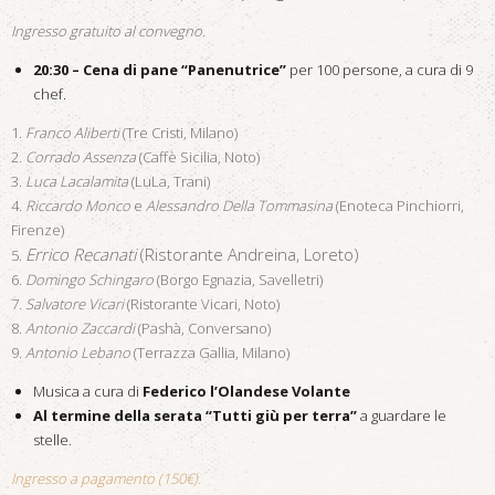
Ingresso gratuito al convegno.
20:30 – Cena di pane “Panenutrice”
per 100 persone, a cura di 9
chef.
1.
Franco Aliberti
(Tre Cristi, Milano)
2.
Corrado Assenza
(Caffè Sicilia, Noto)
3.
Luca Lacalamita
(LuLa, Trani)
4.
Riccardo Monco
e
Alessandro Della Tommasina
(Enoteca Pinchiorri,
Firenze)
Errico Recanati
(Ristorante Andreina, Loreto)
5.
6.
Domingo Schingaro
(Borgo Egnazia, Savelletri)
7.
Salvatore Vicari
(Ristorante Vicari, Noto)
8.
Antonio Zaccardi
(Pashà, Conversano)
9.
Antonio Lebano
(Terrazza Gallia, Milano)
Musica a cura di
Federico l’Olandese Volante
Al termine della serata
“Tutti giù per terra”
a guardare le
stelle.
Ingresso a pagamento (150€).