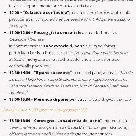
Paglicci. Appuntamento ore 8.00 Masseria Paglicci.
10:00 – “Colazione contadina”
, a cura di
Luca Lacalamita
(fornaio
pasticcere), in collaborazione con
Alessandro D’Addetta
e
Massimo
Di Maggio
.
11:00/12:00 –
Passeggiata sensoriale
a cura del botanico
Giuseppe Albanese
.
In contemporanea
Laboratorio di pane
a cura dei fornai
partecipanti e visita in masseria con
Giuseppe Bramante
e
Michele
Sabatino
(mungitura delle vacche podoliche e lavorazione del
caciocavallo podolico).
12:30/14:30 – “Il pane spezzato”
, picnic del pane, a cura di
Alfredo
De Luca, Mario Falco, Maria Grazia Ferrandino, Michele Placentino,
Salvatore Riontino, Cristiano Taurisano, Vito Di Cecca
e
“Quelli della
bombetta”
.
15:00/15:30 –
Merenda di pane per tutti
, a cura di
Iginio Ventura
.
Dalle 8:00 alle 16:00 ingresso a pagamento (50€).
16:30/18:00 – Convegno “La sapienza del pane”
, moderato da
Valentina Venturato
(giornalista). Ospiti Mimmo Gangemi (scrittore),
Alfonso Iaccarino
(chef) e
Pino Aprile
(giornalista/scrittore).