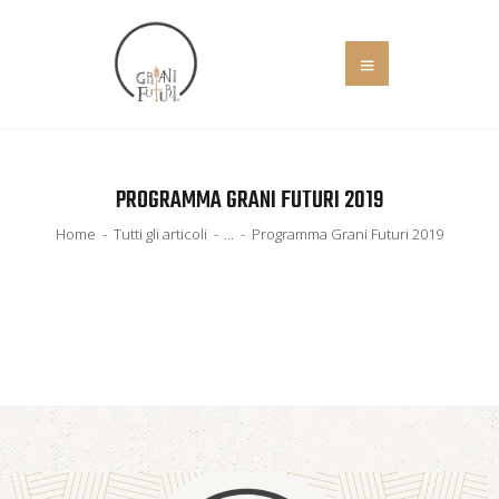
HOME
PROGRAMMA GRANI FUTURI 2019
COS’È
EVENTI
Home
Tutti gli articoli
...
Programma Grani Futuri 2019
IL MANIFESTO
SOCIALE
NEWS
ADERISCI
CONTATTI