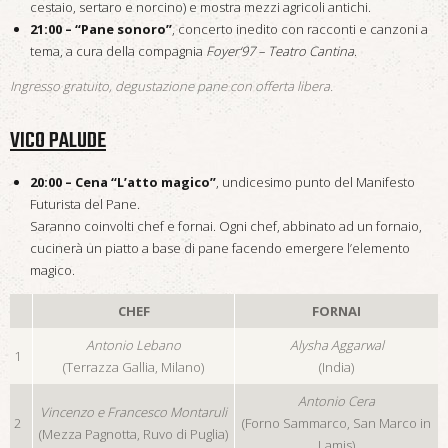
cestaio, sertaro e norcino) e mostra mezzi agricoli antichi.
21:00 – “Pane sonoro”
, concerto inedito con racconti e canzoni a
tema, a cura della compagnia
Foyer‘97 – Teatro Cantina
.
Ingresso gratuito, degustazione pane con offerta libera.
VICO PALUDE
20:00 – Cena
“L’atto magico”
, undicesimo punto del
Manifesto
Futurista del Pane
.
Saranno coinvolti chef e fornai. Ogni chef, abbinato ad un fornaio,
cucinerà un piatto a base di pane facendo emergere l’elemento
magico.
CHEF
FORNAI
Antonio Lebano
Alysha Aggarwal
1
(Terrazza Gallia, Milano)
(India)
Antonio Cera
Vincenzo e Francesco Montaruli
2
(Forno Sammarco, San Marco in
(Mezza Pagnotta, Ruvo di Puglia)
Lamis)