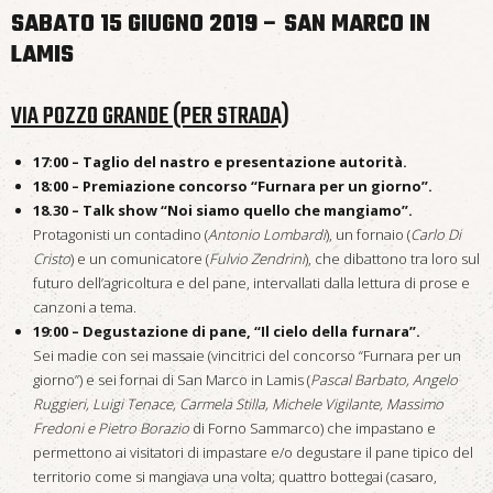
SABATO 15 GIUGNO 2019 – SAN MARCO IN
LAMIS
VIA POZZO GRANDE (PER STRADA)
17:00 – Taglio del nastro e presentazione autorità.
18:00 – Premiazione concorso “Furnara per un giorno”.
18.30 – Talk show “Noi siamo quello che mangiamo”.
Protagonisti un contadino (
Antonio Lombardi
), un fornaio (
Carlo Di
Cristo
) e un comunicatore (
Fulvio Zendrini
), che dibattono tra loro sul
futuro dell’agricoltura e del pane, intervallati dalla lettura di prose e
canzoni a tema.
19:00 – Degustazione di pane, “Il cielo della furnara”.
Sei madie con sei massaie (vincitrici del concorso “Furnara per un
giorno”) e sei fornai di San Marco in Lamis (
Pascal Barbato, Angelo
Ruggieri, Luigi Tenace, Carmela Stilla, Michele Vigilante, Massimo
Fredoni e Pietro Borazio
di Forno Sammarco) che impastano e
permettono ai visitatori di impastare e/o degustare il pane tipico del
territorio come si mangiava una volta; quattro bottegai (casaro,