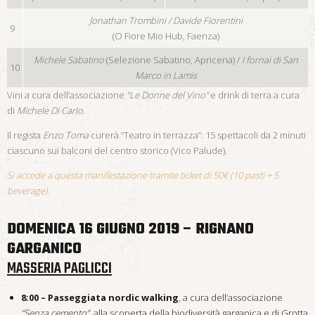
Jonathan Trombini / Davide Fiorentini
9
(O Fiore Mio Hub, Faenza)
Michele Sabatino
(Selezione Sabatino, Apricena) /
I fornai di San
10
Marco in Lamis
Vini a cura dell’associazione
“Le Donne del Vino”
e drink di terra a cura
di
Michele Di Carlo
.
Il regista
Enzo Toma
curerà “Teatro in terrazza”: 15 spettacoli da 2 minuti
ciascuno sui balconi del centro storico (Vico Palude).
Si accede a questa manifestazione tramite ticket di 50€ (10 pasti + 5
beverage).
DOMENICA 16 GIUGNO 2019 – RIGNANO
GARGANICO
MASSERIA PAGLICCI
8:00 – Passeggiata nordic walking
, a cura dell’associazione
“Senza cemento”
, alla scoperta della biodiversità garganica e di Grotta