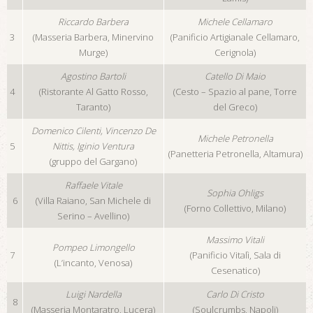
Riccardo Barbera
Michele Cellamaro
3
(Masseria Barbera, Minervino
(Panificio Artigianale Cellamaro,
Murge)
Cerignola)
Agostino Bartoli
Catello Di Maio
4
(Ristorante Al Gatto Rosso,
(Cesto – Spazio al pane, Torre
Taranto)
del Greco)
Domenico Cilenti, Vincenzo De
Michele Petronella
5
Nittis, Iginio Ventura
(Panetteria Petronella, Altamura)
(gruppo del Gargano)
Raffaele Vitale
Sophia Ohligs
6
(Villa Raiano, San Michele di
(Forno Collettivo, Milano)
Serino – Avellino)
Massimo Vitali
Pompeo Limongello
7
(Panificio Vitalì, Sala di
(L’incanto, Venosa)
Cesenatico)
Luigi Nardella
Carlo Di Cristo
8
(Masseria Montaratro, Lucera)
(Soulcrumbs, Napoli)