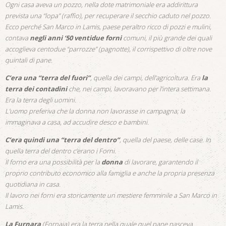
Ogni casa aveva un pozzo, nella dote matrimoniale era addirittura
prevista una “lopa” (raffio), per recuperare il secchio caduto nel pozzo.
Ecco perché San Marco in Lamis, paese peraltro ricco di pozzi e mulini,
contava
negli anni ‘50 ventidue forni
comuni, il più grande dei quali
accoglieva centodue “parrozze” (pagnotte), il corrispettivo di oltre nove
quintali di pane.
C’era una “terra del fuori”
, quella dei campi, dell’agricoltura. Era
la
terra dei contadini
che, nei campi, lavoravano per l’intera settimana.
Era la terra degli uomini.
L’uomo preferiva che la donna non lavorasse in campagna; la
immaginava a casa, ad accudire desco e bambini.
C’era quindi una “terra del dentro”
, quella del paese, delle case. In
quella terra del dentro c’erano i Forni.
Il forno era una possibilità per la
donna
di lavorare, garantendo il
proprio contributo economico alla famiglia e anche la propria presenza
quotidiana in casa.
Il lavoro nei forni era storicamente un mestiere femminile a San Marco in
Lamis.
La Furnara
(Fornaia) era la terra nella quale quel pane nasceva.