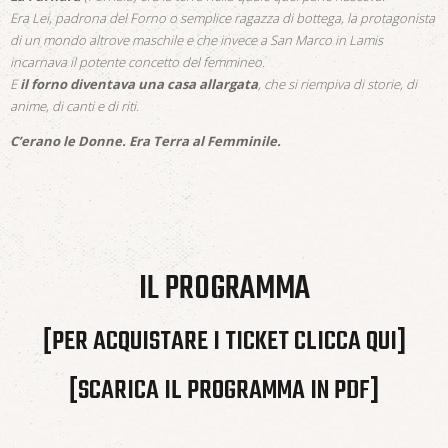
Era Lei, padrona del Forno o semplice ragazza di bottega, la protagonista
di un mondo altrove maschile e che invece a San Marco in Lamis
incarnava il potente concetto del femmineo.
E
il forno diventava una casa allargata
, che si riempiva di storie, di
anime, di canti e di riti.
C’erano le Donne. Era Terra al Femminile.
IL PROGRAMMA
[PER ACQUISTARE I TICKET CLICCA QUI]
[SCARICA IL PROGRAMMA IN PDF]