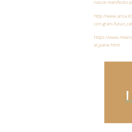
nasce-manifesto-
http://www.ansa.i
con-grani-futuri_
https://www.milan
el_pane.html
Gra