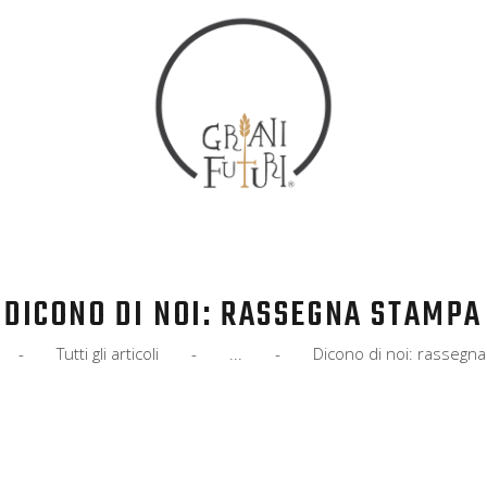
HOME
COS’È
EVENTI
IL MANIFESTO
SOCIALE
NEWS
DICONO DI NOI: RASSEGNA STAMPA
ADERISCI
Tutti gli articoli
...
Dicono di noi: rassegn
CONTATTI