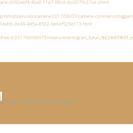
pane-d592ebf4-4ba0-11e7-88cd-cbc0379c37aa.shtml
t/pmi/notizie/unioncamere/2017/06/07/camere-commerciofoggiam
ca6dafcb-0e49-4d5a-8502-9e6ef529e113.html
ofree.it/201706068979/milano/eventi/grani_futuri_%E2%80%93_e
ni futuri – evento nazionale del pane