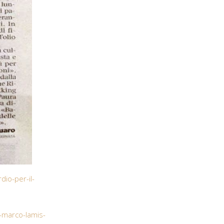
io-per-il-
n-marco-lamis-