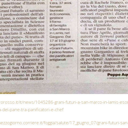
rosso.it/it/news/1045286-grani-futuri-a-san-marco-in-lamis-esord
-del-pane-tra-panificatori-e-chef
mezzogiorno.corriere.it/foggia/salute/17_giugno_07/grani-futuri-sa