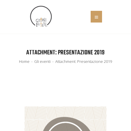
HOME
ATTACHMENT: PRESENTAZIONE 2019
COS’È
EVENTI
Home
Gli eventi
Attachment: Presentazione 2019
IL MANIFESTO
SOCIALE
NEWS
ADERISCI
CONTATTI