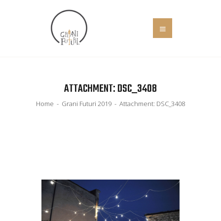
HOME
ATTACHMENT: DSC_3408
COS’È
EVENTI
Home
Grani Futuri 2019
Attachment: DSC_3408
IL MANIFESTO
SOCIALE
NEWS
ADERISCI
CONTATTI