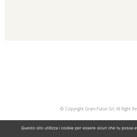
© Copyright Grani Futuri Srl, All Right 
Questo sito utilizza i cookie per essere sicuri che tu possa 