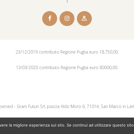
23/12/2019 contributo Regione Puglia euro 18.750,00.
13/03/2020 contributo Regione Puglia euro 80000,00.
Reserved - Grani Futuri Srl, piazza Aldo Moro 6, 71014, San Marco in La
Powered by
exodia.tech
avere la migliore esperienza sul sito. Se continui ad utilizzare questo s