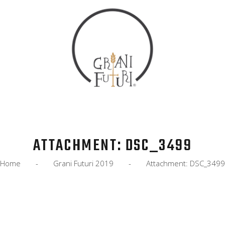
HOME
COS’È
EVENTI
IL MANIFESTO
SOCIALE
NEWS
ATTACHMENT: DSC_3499
ADERISCI
Home
Grani Futuri 2019
Attachment: DSC_3499
CONTATTI