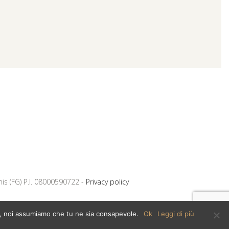
mis (FG) P.I. 08000590722 -
Privacy policy
ito, noi assumiamo che tu ne sia consapevole.
Ok
Leggi di più