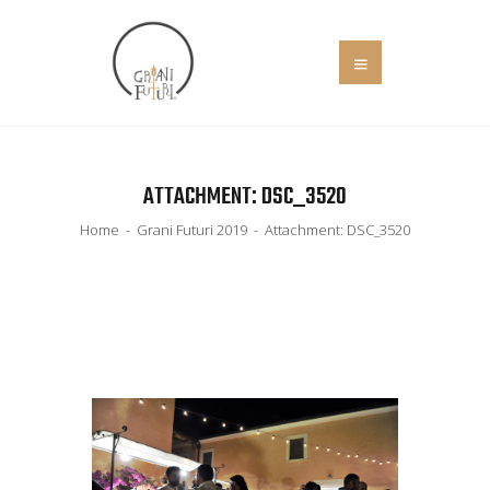
HOME
ATTACHMENT: DSC_3520
COS’È
EVENTI
Home
Grani Futuri 2019
Attachment: DSC_3520
IL MANIFESTO
SOCIALE
NEWS
ADERISCI
CONTATTI