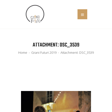
HOME
ATTACHMENT: DSC_3539
COS’È
EVENTI
Home
Grani Futuri 2019
Attachment: DSC_3539
IL MANIFESTO
SOCIALE
NEWS
ADERISCI
CONTATTI