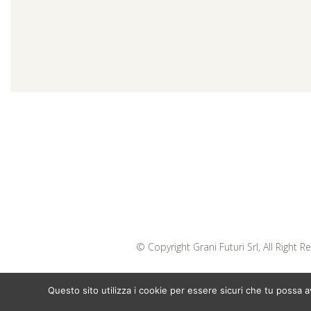
© Copyright Grani Futuri Srl, All Right 
Questo sito utilizza i cookie per essere sicuri che tu possa 