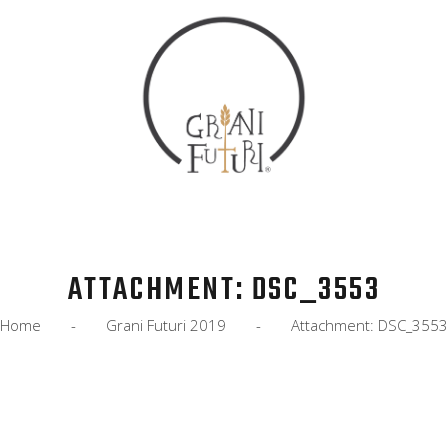
HOME
COS’È
EVENTI
IL MANIFESTO
SOCIALE
NEWS
ATTACHMENT: DSC_3553
ADERISCI
Home
Grani Futuri 2019
Attachment: DSC_3553
CONTATTI