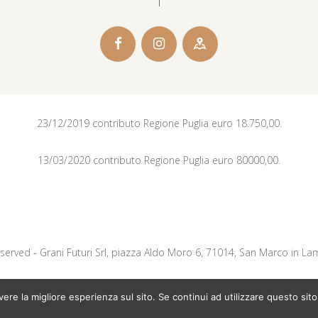
23/12/2019 contributo Regione Puglia euro 18.750,00.
13/03/2020 contributo Regione Puglia euro 80000,00.
Reserved - Grani Futuri Srl, piazza Aldo Moro 6, 71014, San Marco in La
Powered by
exodia.tech
avere la migliore esperienza sul sito. Se continui ad utilizzare questo s