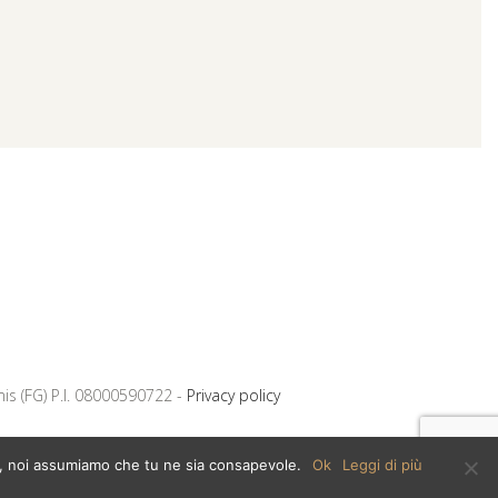
mis (FG) P.I. 08000590722 -
Privacy policy
ito, noi assumiamo che tu ne sia consapevole.
Ok
Leggi di più