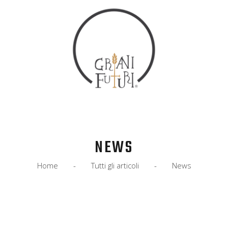
HOME
COS’È
EVENTI
IL MANIFESTO
SOCIALE
NEWS
NEWS
ADERISCI
Home
Tutti gli articoli
News
CONTATTI